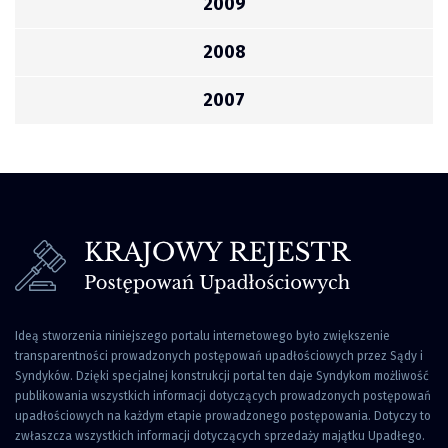
2009
2008
2007
Ideą stworzenia niniejszego portalu internetowego było zwiększenie
transparentności prowadzonych postępowań upadłościowych przez Sądy i
Syndyków. Dzięki specjalnej konstrukcji portal ten daje Syndykom możliwość
publikowania wszystkich informacji dotyczących prowadzonych postępowań
upadłościowych na każdym etapie prowadzonego postępowania. Dotyczy to
zwłaszcza wszystkich informacji dotyczących sprzedaży majątku Upadłego.