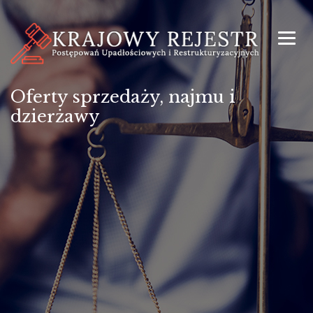
Oferty sprzedaży, najmu i
dzierżawy