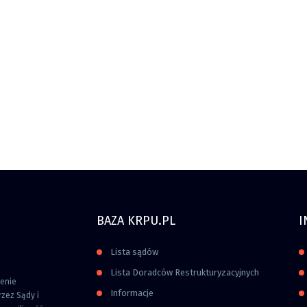
BAZA KRPU.PL
I
Lista sądów
Lista Doradców Restrukturyzacyjnych
zenie
Informacje
zez Sądy i