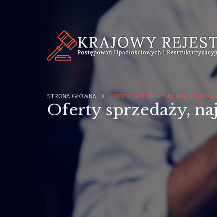
STRONA GŁÓWNA
OFERTY SPRZEDAŻY, NAJMU I DZIERŻA
Oferty sprzedaży, na