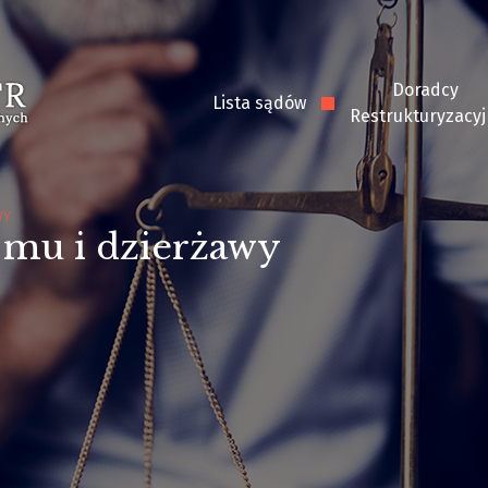
Doradcy
Lista sądów
Restrukturyzacyj
WY
jmu i dzierżawy