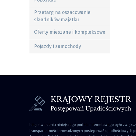
Przetarg na oszacowanie
składników majatku
Oferty mieszane i kompleksowe
Pojazdy i samochody
Ideą stworzenia niniejszego portalu internetowego było zwięks
transparentności prowadzonych postępowań upadłościowych pr