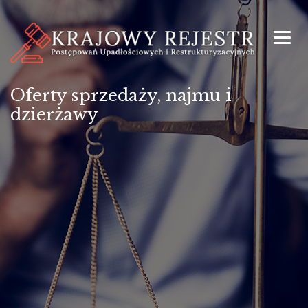
Oferty sprzedaży, najmu i
dzierżawy